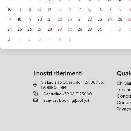
10
11
12
13
14
15
16
14
15
16
17
18
1
17
18
19
20
21
22
23
21
22
23
24
25
2
24
25
26
27
28
29
30
28
29
30
1
2
31
1
2
3
4
5
6
I nostri riferimenti
Qualc
Via Ladislao Odescalchi, 27, 00055,
Chi Si
LADISPOLI, RM
Locand
Centralino
+39 06 21125000
Condiz
Scrivici a booking@sofly.it
Condiz
Privacy