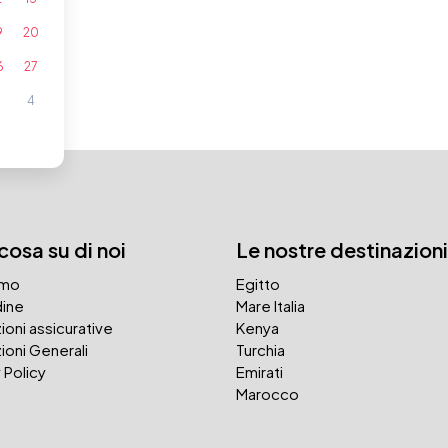
9
20
6
27
3
4
osa su di noi
Le nostre destinazioni
amo
Egitto
ine
Mare Italia
ioni assicurative
Kenya
ioni Generali
Turchia
 Policy
Emirati
Marocco