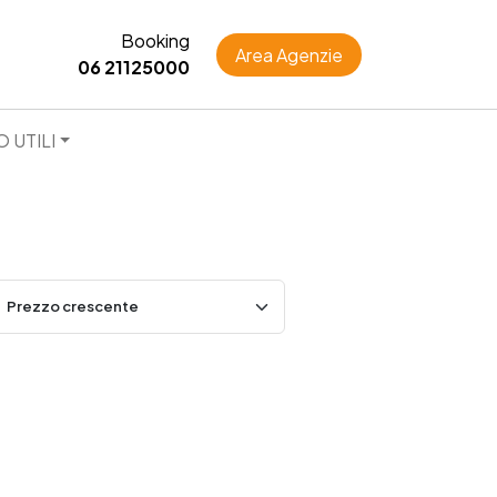
Booking
Area Agenzie
06 21125000
O UTILI