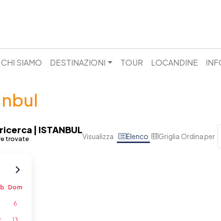
CHI SIAMO
DESTINAZIONI
TOUR
LOCANDINE
INF
anbul
 ricerca | ISTANBUL
Visualizza
Elenco
Griglia
Ordina per
re trovate
ab
Dom
5
6
2
13