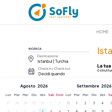
HOME
Ist
RICERCA
Destinazione
La tua
Check in / Check out
0 struttu
Stanze e ospiti
Agosto
2026
Settembre
2026
Lun
Mar
Mer
Gio
Verifica prezzi e disponibilità
Ven
Sab
Dom
Lun
Mar
Mer
Gio
Ven
S
27
28
29
30
31
1
2
31
1
2
3
4
NOME
3
4
5
6
7
8
9
7
8
9
10
11
1